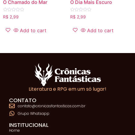
O Chamado do Mar
O Dia Mais Escuro
Rated
Rated
R$
2,99
R$
2,99
0
0
out
out
of
of
Add to cart
Add to cart
5
5
Literatura e RPG em um só lugar!
CONTATO
contato@cronicasfantasticas.com.br
Grupo Whatsapp
INSTITUCIONAL
Home