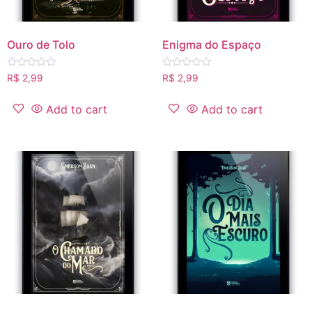
Ouro de Tolo
Enigma do Espaço
Rated
Rated
R$
2,99
R$
2,99
0
0
out
out
of
of
Add to cart
Add to cart
5
5