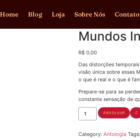
Home
Blog
Loja
Sobre Nós
Contato
Mundos In
R$
0,00
Das distorções temporais
visão única sobre esses M
o que é real e o que é fan
Prepare-se para se perder
constante sensação de que
Add to cart
Category:
Antologia
Tags